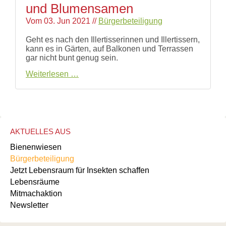
Links
und Blumensamen
Wildbienen
Vom
03. Jun 2021
//
Bürgerbeteiligung
Wildbienenarten
Bestäubungsfunktion
Geht es nach den Illertisserinnen und Illertissern,
Gefährdung
kann es in Gärten, auf Balkonen und Terrassen
Schutz
gar nicht bunt genug sein.
und
Illertissen
Weiterlesen …
Hilfe
blüht
Literatur
auf:
Links
Große
Bienenfreundlich
Nachfrage
Gärtnern
nach
Allgemein
Broschüren
AKTUELLES AUS
Links
und
Blumensamen
Bienenwiesen
Biologische
Bürgerbeteiligung
Vielfalt
Jetzt Lebensraum für Insekten schaffen
Lebensräume
Mitmachaktion
Newsletter