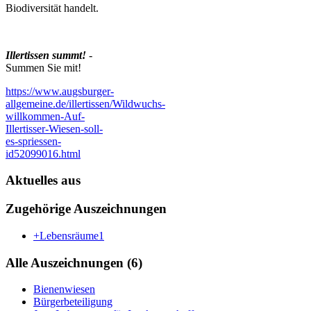
Biodiversität handelt.
Illertissen summt!
-
Summen Sie mit!
https://www.augsburger-
allgemeine.de/illertissen/Wildwuchs-
willkommen-Auf-
Illertisser-Wiesen-soll-
es-spriessen-
id52099016.html
Aktuelles aus
Zugehörige Auszeichnungen
+Lebensräume
1
Alle Auszeichnungen (6)
Bienenwiesen
Bürgerbeteiligung