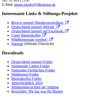
Tel.: 07303/172-47
E-Mail:
simon.ziegler@illertissen.de
Interessante Links & Stiftungs-Projekte
Bayern summt!-Wanderausstellung
Deutschland summt!-Website
Deutschland summt!
auf Facebook
Unser Bienenkoffer
Wildbienenpate werden!
Sitemap
(Website-Übersicht)
Downloads
Deutschland summt!
-Folder
Summende Gärten-Folder
Naturnahe Freiflächen-Folder
Wildbienen-Folder
Bienenkoffer-Folder
Jahresrückblick 2024
Jubiläumsbroschüre der Stiftung
Broschüre: Wir tun was für Bienen