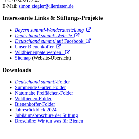
Tel.: 07303/172-47
E-Mail:
simon.ziegler@illertissen.de
Interessante Links & Stiftungs-Projekte
Bayern summt!-Wanderausstellung
Deutschland summt!-Website
Deutschland summt!
auf Facebook
Unser Bienenkoffer
Wildbienenpate werden!
Sitemap
(Website-Übersicht)
Downloads
Deutschland summt!
-Folder
Summende Gärten-Folder
Naturnahe Freiflächen-Folder
Wildbienen-Folder
Bienenkoffer-Folder
Jahresrückblick 2024
Jubiläumsbroschüre der Stiftung
Broschüre: Wir tun was für Bienen