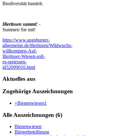
Biodiversität handelt.
Illertissen summt!
-
Summen Sie mit!
https://www.augsburger-
allgemeine.de/illertissen/Wildwuchs-
willkommen-Auf-
Illertisser-Wiesen-soll-
es-spriessen-
id52099016.html
Aktuelles aus
Zugehörige Auszeichnungen
+Bienenwiesen
1
Alle Auszeichnungen (6)
Bienenwiesen
Bürgerbeteiligung