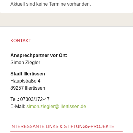
Links
Aktuell sind keine Termine vorhanden.
Wildbienen
Wildbienenarten
Bestäubungsfunktion
Gefährdung
Schutz
und
KONTAKT
Hilfe
Literatur
Links
Ansprechpartner vor Ort:
Simon Ziegler
Bienenfreundlich
Gärtnern
Stadt Illertissen
Allgemein
Links
Hauptstraße 4
89257 Illertissen
Biologische
Vielfalt
Tel.: 07303/172-47
E-Mail:
simon.ziegler@illertissen.de
INTERESSANTE LINKS & STIFTUNGS-PROJEKTE